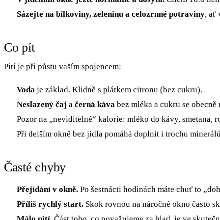
Sázejte na bílkoviny, zeleninu a celozrnné potraviny
, ať
Co pít
Pití je při půstu vaším spojencem:
Voda
je základ. Klidně s plátkem citronu (bez cukru).
Neslazený čaj
a
černá káva
bez mléka a cukru se obecně 
Pozor na „neviditelné“ kalorie: mléko do kávy, smetana, ros
Při delším okně bez jídla pomáhá doplnit i trochu minerálů 
Časté chyby
Přejídání v okně.
Po šestnácti hodinách máte chuť to „dohn
Příliš rychlý start.
Skok rovnou na náročné okno často sk
Málo pití.
Část toho, co považujeme za hlad, je ve skutečn