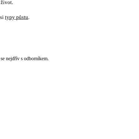
 život.
 si
typy půstu
.
 se nejdřív s odborníkem.