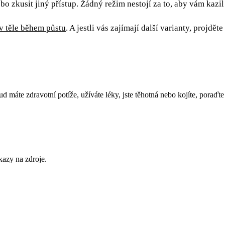
ebo zkusit jiný přístup. Žádný režim nestojí za to, aby vám kazil
 v těle během půstu
. A jestli vás zajímají další varianty, projděte
d máte zdravotní potíže, užíváte léky, jste těhotná nebo kojíte, poraďte
kazy na zdroje.