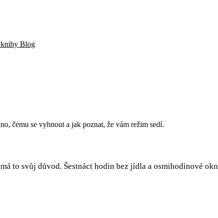
a knihy
Blog
no, čemu se vyhnout a jak poznat, že vám režim sedí.
má to svůj důvod. Šestnáct hodin bez jídla a osmihodinové okno,