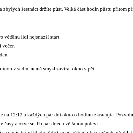
a zbylých šestnáct držíte půst. Velká část hodin půstu přitom při
 většinu lidí nejsnazší start.
 večer.
den.
dinou v sedm, nemá smysl zavírat okno v pět.
te na 12:12 a každých pár dní okno o hodinu zkracujte. Pozvolný
ité časy a ozve se. Po pár dnech většinou poleví.
 se navíc trápit hlady. Když se po zúžení okna začnete přejídat