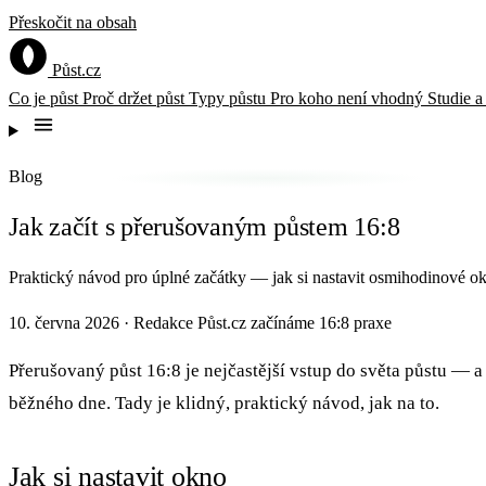
Přeskočit na obsah
Půst
.cz
Co je půst
Proč držet půst
Typy půstu
Pro koho není vhodný
Studie 
Blog
Jak začít s přerušovaným půstem 16:8
Praktický návod pro úplné začátky — jak si nastavit osmihodinové ok
10. června 2026
·
Redakce Půst.cz
začínáme
16:8
praxe
Přerušovaný půst 16:8 je nejčastější vstup do světa půstu — a 
běžného dne. Tady je klidný, praktický návod, jak na to.
Jak si nastavit okno