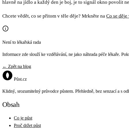
hlavně na jídlo a každý den je boj, je to signál okno povolit n
Chcete vědět, co se přitom v těle děje? Mrkněte na
Co se děje
Není to lékařská rada
Informace zde slouží ke vzdělávání, ne jako náhrada péče lékaře. Poku
← Zpět na blog
Půst
.cz
Klidný, srozumitelný průvodce půstem. Přehledně, bez senzací a s od
Obsah
Co je půst
Proč držet půst