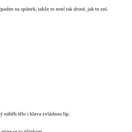
padne na spánek, takže to není tak drsné, jak to zní.
 náběh tělo i hlava zvládnou líp.
, mine se to účinkem.