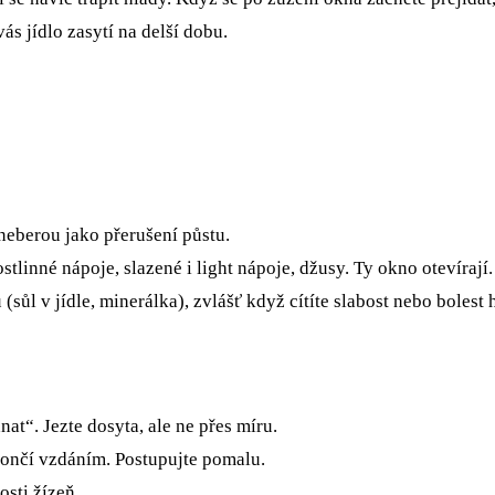
 vás jídlo zasytí na delší dobu.
neberou jako přerušení půstu.
tlinné nápoje, slazené i light nápoje, džusy. Ty okno otevírají.
(sůl v jídle, minerálka), zvlášť když cítíte slabost nebo bolest 
at“. Jezte dosyta, ale ne přes míru.
ončí vzdáním. Postupujte pomalu.
osti žízeň.