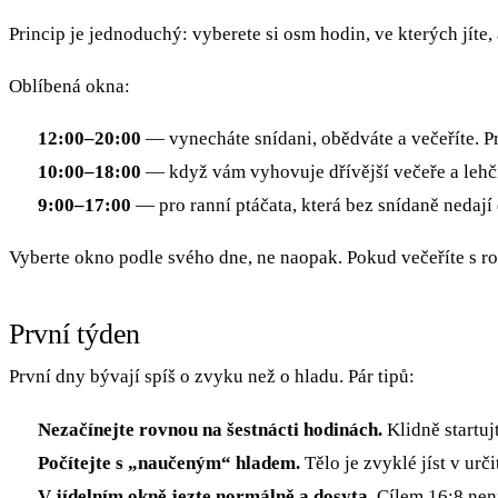
Princip je jednoduchý: vyberete si osm hodin, ve kterých jíte, 
Oblíbená okna:
12:00–20:00
— vynecháte snídani, obědváte a večeříte. Pro
10:00–18:00
— když vám vyhovuje dřívější večeře a lehčí
9:00–17:00
— pro ranní ptáčata, která bez snídaně nedají 
Vyberte okno podle svého dne, ne naopak. Pokud večeříte s ro
První týden
První dny bývají spíš o zvyku než o hladu. Pár tipů:
Nezačínejte rovnou na šestnácti hodinách.
Klidně startuj
Počítejte s „naučeným“ hladem.
Tělo je zvyklé jíst v urč
V jídelním okně jezte normálně a dosyta.
Cílem 16:8 není